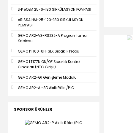
LFP eOEM 25-6-180 SİRKÜLASYON POMPASI
ARISSA HM-25-120-180 SİRKÜLASYON
POMPASI
GEMO AR2-V3-RS232-A Programlama
Kablosu
GEMO PT100-6H-SLK Sıcaklık Probu
GEMO LT177N ON/OF Sıcaklık Kontrol
Cihazları (NTC Girişli)
GEMO AR2-G1 Genişleme Modülü
GEMO AR2-A -8D Akıllı Röle /PLC
SPONSOR ÜRÜNLER