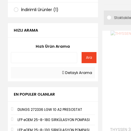
İndirimli Ürünler (1)
Stoktakile
HIZLI ARAMA
Hızlı Ürün Arama
Ara
Detaylı Arama
EN POPULER OLANLAR
DUNGS 272336 LGW 10 A2 PRESOSTAT
LFP eOEM 25-8-180 SİRKÜLASYON POMPASI
THYSSEN 30
LFP eOEM 25-8-130 SİRKÜLASYON POMPASI