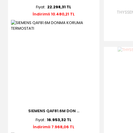
Fiyat :
22.298,31 TL
THYSSE
İndirimli 10.480,21 TL
SIEMENS QAF81.6M DON ...
Fiyat :
16.953,32 TL
İndirimli 7.968,06 TL