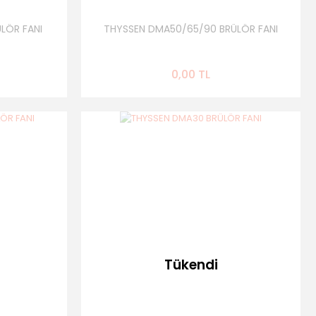
LÖR FANI
THYSSEN DMA50/65/90 BRÜLÖR FANI
0,00 TL
Tükendi