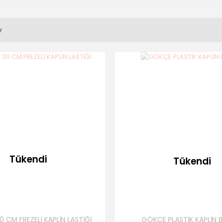
r
Tükendi
Tükendi
 CM FREZELİ KAPLİN LASTİĞİ
GÖKÇE PLASTİK KAPLİN B