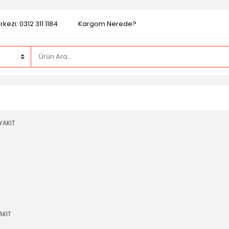
kezi: 0312 311 1184
Kargom Nerede?
AKIT