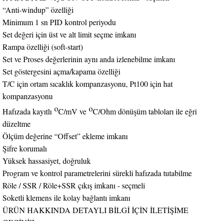
“Anti-windup” özelliği
Minimum 1 sn PID kontrol periyodu
Set değeri için üst ve alt limit seçme imkanı
Rampa özelliği (soft-start)
Set ve Proses değerlerinin aynı anda izlenebilme imkanı
Set göstergesini açma/kapama özelliği
T/C için ortam sıcaklık kompanzasyonu, Pt100 için hat
kompanzasyonu
o
o
Hafızada kayıtlı
C/mV ve
C/Ohm dönüşüm tabloları ile eğri
düzeltme
Ölçüm değerine “Offset” ekleme imkanı
Şifre korumalı
Yüksek hassasiyet, doğruluk
Program ve kontrol parametrelerini sürekli hafızada tutabilme
Röle / SSR / Röle+SSR çıkış imkanı - seçmeli
Soketli klemens ile kolay bağlantı imkanı
ÜRÜN HAKKINDA DETAYLI BİLGİ İÇİN İLETİŞİME