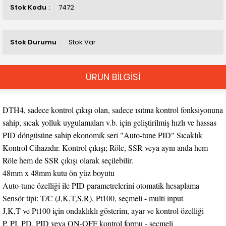
Stok Kodu
7472
Stok Durumu
Stok Var
ÜRÜN BİLGİSİ
DTH4, sadece kontrol çıkışı olan, sadece ısıtma kontrol fonksiyonuna
sahip, sıcak yolluk uygulamaları v.b. için geliştirilmiş hızlı ve hassas
PID döngüsüne sahip ekonomik seri "Auto-tune PID" Sıcaklık
Kontrol Cihazıdır. Kontrol çıkışı; Röle, SSR veya aynı anda hem
Röle hem de SSR çıkışı olarak seçilebilir.
48mm x 48mm kutu ön yüz boyutu
Auto-tune özelliği ile PID parametrelerini otomatik hesaplama
Sensör tipi: T/C (J,K,T,S,R), Pt100, seçmeli - multi input
J,K,T ve Pt100 için ondaklıklı gösterim, ayar ve kontrol özelliği
P, PI, PD, PID veya ON-OFF kontrol formu - seçmeli