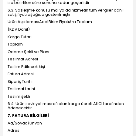
ise belirtilen süre sonuna kadar geçerlidir.
6.3. Sözleşme konusu mal ya da hizmetin tüm vergiler dâhil
satış fiyatı aşağıda gösterilmiştir.
Ürün AçıklamasıAdetBirim FiyatıAra Toplam
(KDV Dahil)
Kargo Tutarı
Toplam :
Ödeme Şekli ve Planı
Teslimat Adresi
Teslim Edilecek kişi
Fatura Adresi
Sipariş Tarihi
Teslimat tarihi
Teslim şekli
6.4. Ürün sevkiyat masrafı olan kargo ücreti ALICI tarafından
ödenecektir.
7. FATURA BİLGİLERİ
Ad/Soyad/Unvan
Adres