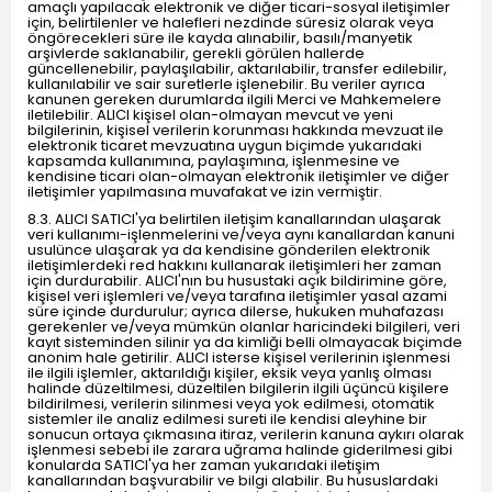
amaçlı yapılacak elektronik ve diğer ticari-sosyal iletişimler
için, belirtilenler ve halefleri nezdinde süresiz olarak veya
öngörecekleri süre ile kayda alınabilir, basılı/manyetik
arşivlerde saklanabilir, gerekli görülen hallerde
güncellenebilir, paylaşılabilir, aktarılabilir, transfer edilebilir,
kullanılabilir ve sair suretlerle işlenebilir. Bu veriler ayrıca
kanunen gereken durumlarda ilgili Merci ve Mahkemelere
iletilebilir. ALICI kişisel olan-olmayan mevcut ve yeni
bilgilerinin, kişisel verilerin korunması hakkında mevzuat ile
elektronik ticaret mevzuatına uygun biçimde yukarıdaki
kapsamda kullanımına, paylaşımına, işlenmesine ve
kendisine ticari olan-olmayan elektronik iletişimler ve diğer
iletişimler yapılmasına muvafakat ve izin vermiştir.
8.3. ALICI SATICI'ya belirtilen iletişim kanallarından ulaşarak
veri kullanımı-işlenmelerini ve/veya aynı kanallardan kanuni
usulünce ulaşarak ya da kendisine gönderilen elektronik
iletişimlerdeki red hakkını kullanarak iletişimleri her zaman
için durdurabilir. ALICI'nın bu husustaki açık bildirimine göre,
kişisel veri işlemleri ve/veya tarafına iletişimler yasal azami
süre içinde durdurulur; ayrıca dilerse, hukuken muhafazası
gerekenler ve/veya mümkün olanlar haricindeki bilgileri, veri
kayıt sisteminden silinir ya da kimliği belli olmayacak biçimde
anonim hale getirilir. ALICI isterse kişisel verilerinin işlenmesi
ile ilgili işlemler, aktarıldığı kişiler, eksik veya yanlış olması
halinde düzeltilmesi, düzeltilen bilgilerin ilgili üçüncü kişilere
bildirilmesi, verilerin silinmesi veya yok edilmesi, otomatik
sistemler ile analiz edilmesi sureti ile kendisi aleyhine bir
sonucun ortaya çıkmasına itiraz, verilerin kanuna aykırı olarak
işlenmesi sebebi ile zarara uğrama halinde giderilmesi gibi
konularda SATICI'ya her zaman yukarıdaki iletişim
kanallarından başvurabilir ve bilgi alabilir. Bu hususlardaki