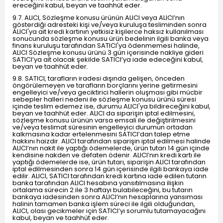
ereceğini kabul, beyan ve taahhüt eder.
9.7. ALICI, Sözleşme konusu ürünün ALICI veya ALICI’nın
gösterdiği adresteki kişi ve/veya kuruluşa tesliminden sonra
ALICI'ya ait kredi kartının yetkisiz kişilerce haksız kullanılması
sonucunda sözleşme konusu ürün bedelinin ilgili banka veya
finans kuruluşu tarafından SATICI'ya ödenmemesi halinde,
ALICI Sözleşme konusu ürünü 3 gün içerisinde nakliye gideri
SATICI’ya ait olacak şekilde SATICI’ya iade edeceğini kabul,
beyan ve taahhüt eder.
9.8. SATICI, tarafların iradesi dışında gelişen, önceden
öngörülemeyen ve tarafların borçlarını yerine getirmesini
engelleyici ve/veya geciktirici hallerin oluşması gibi mücbir
sebepler halleri nedeni ile sözleşme konusu ürünü süresi
içinde teslim edemez ise, durumu ALICI'ya bildireceğini kabul,
beyan ve taahhüt eder. ALICI da siparişin iptal edilmesini,
sözleşme konusu ürünün varsa emsali ile değiştirilmesini
ve/veya teslimat süresinin engelleyici durumun ortadan
kalkmasına kadar ertelenmesini SATICI’dan talep etme
hakkını haizdir. ALICI tarafından siparişin iptal edilmesi halinde
ALICI’nın nakit ile yaptığı ödemelerde, ürün tutarı 14 gün içinde
kendisine nakden ve defaten ödenir. ALICI’nın kredi kartı ile
yaptığı ödemelerde ise, ürün tutarı, siparişin ALICI tarafından
iptal edilmesinden sonra 14 gün içerisinde ilgili bankaya iade
edilir. ALICI, SATICI tarafından kredi kartına iade edilen tutarın
banka tarafından ALICI hesabına yansıtılmasına ilişkin
ortalama sürecin 2 ile 3 haftayı bulabileceğini, bu tutarın
bankaya iadesinden sonra ALICI’nın hesaplarına yansıması
halinin tamamen banka işlem süreci ile ilgili olduğundan,
ALICI, olası gecikmeler için SATICI’yı sorumlu tutamayacağını
kabul, beyan ve taahhüt eder.