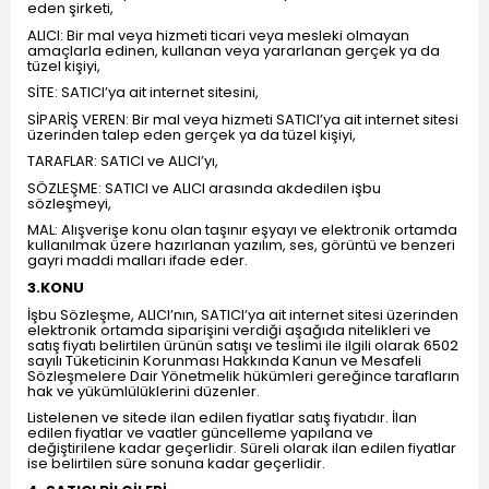
eden şirketi,
ALICI: Bir mal veya hizmeti ticari veya mesleki olmayan
amaçlarla edinen, kullanan veya yararlanan gerçek ya da
tüzel kişiyi,
SİTE: SATICI’ya ait internet sitesini,
SİPARİŞ VEREN: Bir mal veya hizmeti SATICI’ya ait internet sitesi
üzerinden talep eden gerçek ya da tüzel kişiyi,
TARAFLAR: SATICI ve ALICI’yı,
SÖZLEŞME: SATICI ve ALICI arasında akdedilen işbu
sözleşmeyi,
MAL: Alışverişe konu olan taşınır eşyayı ve elektronik ortamda
kullanılmak üzere hazırlanan yazılım, ses, görüntü ve benzeri
gayri maddi malları ifade eder.
3.KONU
İşbu Sözleşme, ALICI’nın, SATICI’ya ait internet sitesi üzerinden
elektronik ortamda siparişini verdiği aşağıda nitelikleri ve
satış fiyatı belirtilen ürünün satışı ve teslimi ile ilgili olarak 6502
sayılı Tüketicinin Korunması Hakkında Kanun ve Mesafeli
Sözleşmelere Dair Yönetmelik hükümleri gereğince tarafların
hak ve yükümlülüklerini düzenler.
Listelenen ve sitede ilan edilen fiyatlar satış fiyatıdır. İlan
edilen fiyatlar ve vaatler güncelleme yapılana ve
değiştirilene kadar geçerlidir. Süreli olarak ilan edilen fiyatlar
ise belirtilen süre sonuna kadar geçerlidir.