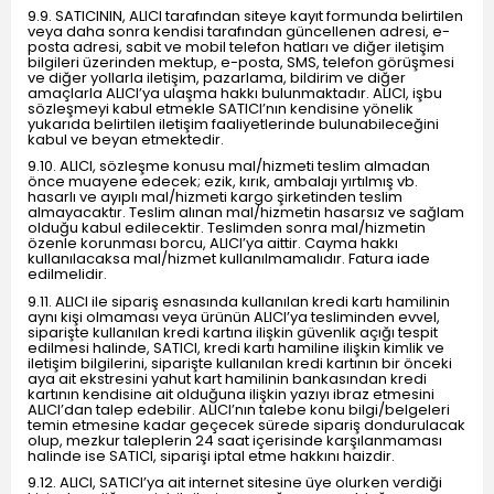
9.9. SATICININ, ALICI tarafından siteye kayıt formunda belirtilen
veya daha sonra kendisi tarafından güncellenen adresi, e-
posta adresi, sabit ve mobil telefon hatları ve diğer iletişim
bilgileri üzerinden mektup, e-posta, SMS, telefon görüşmesi
ve diğer yollarla iletişim, pazarlama, bildirim ve diğer
amaçlarla ALICI’ya ulaşma hakkı bulunmaktadır. ALICI, işbu
sözleşmeyi kabul etmekle SATICI’nın kendisine yönelik
yukarıda belirtilen iletişim faaliyetlerinde bulunabileceğini
kabul ve beyan etmektedir.
9.10. ALICI, sözleşme konusu mal/hizmeti teslim almadan
önce muayene edecek; ezik, kırık, ambalajı yırtılmış vb.
hasarlı ve ayıplı mal/hizmeti kargo şirketinden teslim
almayacaktır. Teslim alınan mal/hizmetin hasarsız ve sağlam
olduğu kabul edilecektir. Teslimden sonra mal/hizmetin
özenle korunması borcu, ALICI’ya aittir. Cayma hakkı
kullanılacaksa mal/hizmet kullanılmamalıdır. Fatura iade
edilmelidir.
9.11. ALICI ile sipariş esnasında kullanılan kredi kartı hamilinin
aynı kişi olmaması veya ürünün ALICI’ya tesliminden evvel,
siparişte kullanılan kredi kartına ilişkin güvenlik açığı tespit
edilmesi halinde, SATICI, kredi kartı hamiline ilişkin kimlik ve
iletişim bilgilerini, siparişte kullanılan kredi kartının bir önceki
aya ait ekstresini yahut kart hamilinin bankasından kredi
kartının kendisine ait olduğuna ilişkin yazıyı ibraz etmesini
ALICI’dan talep edebilir. ALICI’nın talebe konu bilgi/belgeleri
temin etmesine kadar geçecek sürede sipariş dondurulacak
olup, mezkur taleplerin 24 saat içerisinde karşılanmaması
halinde ise SATICI, siparişi iptal etme hakkını haizdir.
9.12. ALICI, SATICI’ya ait internet sitesine üye olurken verdiği