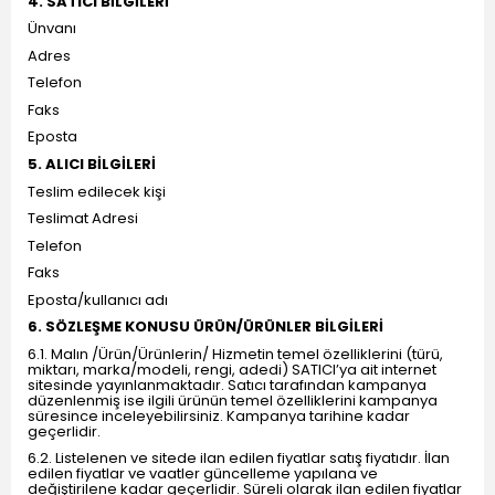
4. SATICI BİLGİLERİ
Ünvanı
Adres
Telefon
Faks
Eposta
5. ALICI BİLGİLERİ
Teslim edilecek kişi
Teslimat Adresi
Telefon
Faks
Eposta/kullanıcı adı
6. SÖZLEŞME KONUSU ÜRÜN/ÜRÜNLER BİLGİLERİ
6.1. Malın /Ürün/Ürünlerin/ Hizmetin temel özelliklerini (türü,
miktarı, marka/modeli, rengi, adedi) SATICI’ya ait internet
sitesinde yayınlanmaktadır. Satıcı tarafından kampanya
düzenlenmiş ise ilgili ürünün temel özelliklerini kampanya
süresince inceleyebilirsiniz. Kampanya tarihine kadar
geçerlidir.
6.2. Listelenen ve sitede ilan edilen fiyatlar satış fiyatıdır. İlan
edilen fiyatlar ve vaatler güncelleme yapılana ve
değiştirilene kadar geçerlidir. Süreli olarak ilan edilen fiyatlar