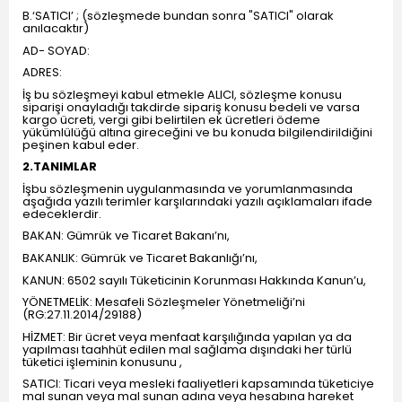
B.‘SATICI’ ; (sözleşmede bundan sonra "SATICI" olarak
anılacaktır)
AD- SOYAD:
ADRES:
İş bu sözleşmeyi kabul etmekle ALICI, sözleşme konusu
siparişi onayladığı takdirde sipariş konusu bedeli ve varsa
kargo ücreti, vergi gibi belirtilen ek ücretleri ödeme
yükümlülüğü altına gireceğini ve bu konuda bilgilendirildiğini
peşinen kabul eder.
2.TANIMLAR
İşbu sözleşmenin uygulanmasında ve yorumlanmasında
aşağıda yazılı terimler karşılarındaki yazılı açıklamaları ifade
edeceklerdir.
BAKAN: Gümrük ve Ticaret Bakanı’nı,
BAKANLIK: Gümrük ve Ticaret Bakanlığı’nı,
KANUN: 6502 sayılı Tüketicinin Korunması Hakkında Kanun’u,
YÖNETMELİK: Mesafeli Sözleşmeler Yönetmeliği’ni
(RG:27.11.2014/29188)
HİZMET: Bir ücret veya menfaat karşılığında yapılan ya da
yapılması taahhüt edilen mal sağlama dışındaki her türlü
tüketici işleminin konusunu ,
SATICI: Ticari veya mesleki faaliyetleri kapsamında tüketiciye
mal sunan veya mal sunan adına veya hesabına hareket