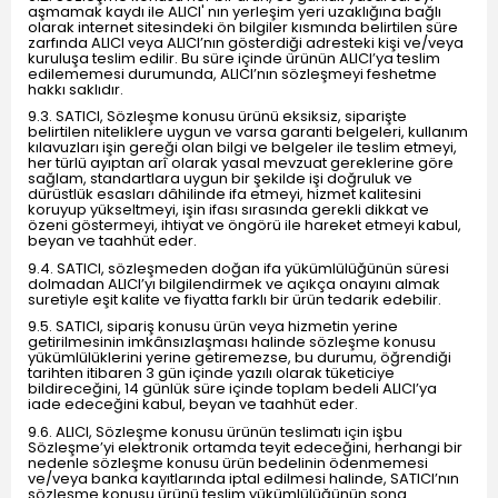
aşmamak kaydı ile ALICI' nın yerleşim yeri uzaklığına bağlı
olarak internet sitesindeki ön bilgiler kısmında belirtilen süre
zarfında ALICI veya ALICI’nın gösterdiği adresteki kişi ve/veya
kuruluşa teslim edilir. Bu süre içinde ürünün ALICI’ya teslim
edilememesi durumunda, ALICI’nın sözleşmeyi feshetme
hakkı saklıdır.
9.3. SATICI, Sözleşme konusu ürünü eksiksiz, siparişte
belirtilen niteliklere uygun ve varsa garanti belgeleri, kullanım
kılavuzları işin gereği olan bilgi ve belgeler ile teslim etmeyi,
her türlü ayıptan arî olarak yasal mevzuat gereklerine göre
sağlam, standartlara uygun bir şekilde işi doğruluk ve
dürüstlük esasları dâhilinde ifa etmeyi, hizmet kalitesini
koruyup yükseltmeyi, işin ifası sırasında gerekli dikkat ve
özeni göstermeyi, ihtiyat ve öngörü ile hareket etmeyi kabul,
beyan ve taahhüt eder.
9.4. SATICI, sözleşmeden doğan ifa yükümlülüğünün süresi
dolmadan ALICI’yı bilgilendirmek ve açıkça onayını almak
suretiyle eşit kalite ve fiyatta farklı bir ürün tedarik edebilir.
9.5. SATICI, sipariş konusu ürün veya hizmetin yerine
getirilmesinin imkânsızlaşması halinde sözleşme konusu
yükümlülüklerini yerine getiremezse, bu durumu, öğrendiği
tarihten itibaren 3 gün içinde yazılı olarak tüketiciye
bildireceğini, 14 günlük süre içinde toplam bedeli ALICI’ya
iade edeceğini kabul, beyan ve taahhüt eder.
9.6. ALICI, Sözleşme konusu ürünün teslimatı için işbu
Sözleşme’yi elektronik ortamda teyit edeceğini, herhangi bir
nedenle sözleşme konusu ürün bedelinin ödenmemesi
ve/veya banka kayıtlarında iptal edilmesi halinde, SATICI’nın
sözleşme konusu ürünü teslim yükümlülüğünün sona