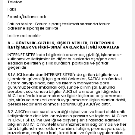
Telefon
Faks
Eposta/kullanıcı adı
Fatura teslim : Fatura sipariş teslimatı sırasında fatura
adresine sipariş ile birlikte
teslim edilecektir.
8. - GÜVENLİK-GİZLİLİK, KİŞİSEL VERİLER, ELEKTRONİK
İLETİŞİMLER VE FİKRİ-SINAİ HAKLAR İLE İLGİLİ KURALLAR
INTERNET SİTESİ'nde bilgilerin korunması, gizliliği, işlenmesi-
kullanımı ve iletişimler ile diğer hususlarda aşağıda cari
esasları belirtilen gizlilik kuralları-politikası ve şartlar
geçerlidir.
8.1.ALICI tarafından İNTERNET SİTESİ'nde girilen bilgilerin ve
işlemlerin güvenliği için gerekli önlemler, SATICI tarafındaki
sistem altyapısında, bilgi ve işlemin mahiyetine göre
günümüz teknik imkanları ölçüsünde alınmıştır. Bununla
beraber, söz konusu bilgiler ALICI cihazından girildiğinden
ALICI tarafında korunmaları ve ilgisiz kişilerce erişilememesi
için, virüs ve benzeri zararlı uygulamalara ilişkin olanlar dahil,
gerekli tedbirlerin alınması sorumluluğu ALICI'ya aittir.
8.2. ALICI'nın sair suretle verdiği kişisel veri ve ticari elektronik
iletişimlerine dair izin-onaylarının yanısıra ve teyiden; ALICI'nın
İNTERNET SİTESİ'ne üyeliği ve alışverişleri sırasında edinilen
bilgileri SATICI, C muhtelif ürün/hizmetlerin sağlanması ve her
türlü bilgilendirme, reklam-tanıtım, iletişim, promosyon, satış,
pazarlama, mağaza kartı, kredi kartı ve üyelik uygulamaları