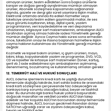
olmayan ürünler, teslim edildikten sonra başka ürünlerle
karışan ve doğası gereği ayrıştırılması mümkün olmayan
ürünler, Abonelik sözleşmesi kapsamında sağlananlar
dışında, gazete ve dergi gibi süreli yayınlara ilişkin mallar,
Elektronik ortamda anında ifa edilen hizmetler veya
tüketiciye anında teslim edilen gayrimaddi mallar, ile ses
veya görüntü kayıtlarının, kitap, dijital içerik, yazılım
programlarının, veri kaydedebilme ve veri depolama
cihazlarının, bilgisayar sarf malzemelerinin, ambalajının ALICI
tarafından açılmış olması halinde iadesi Yönetmelik gereği
mümkün değildir. Ayrıca Cayma hakkı süresi sona ermeden
önce, tüketicinin onayı ile ifasına başlanan hizmetlere ilişkin
cayma hakkının kullanılması da Yönetmelik gereği mümkün
değildir.
Kozmetik ve kişisel bakım ürünleri, iç giyim ürünleri, mayo,
bikini, kitap, kopyalanabilir yazılım ve programlar, DVD, VCD,
CD ve kasetler ile kırtasiye sarf malzemeleri (toner, kartuş,
şerit vb.) iade edilebilmesi için ambalajlarının açılmamış,
denenmemiş, bozulmamış ve kullanılmamış olmaları gerekir.
12. TEMERRÜT HALİ VE HUKUKİ SONUÇLARI
ALICI, ödeme işlemlerini kredi kartı ile yaptığı durumda
temerrüde düştüğü takdirde, kart sahibi banka ile arasındaki
kredi kartı sözleşmesi çerçevesinde faiz ödeyeceğini ve
bankaya karşı sorumlu olacağını kabul, beyan ve taahhüt
eder. Bu durumda ilgili banka hukuki yollara başvurabilir;
doğacak masrafları ve vekâlet ücretini ALICI’dan talep
edebilir ve her koşulda ALICI’nın borcundan dolayı temerrüde
düşmesi halinde, ALICI, borcun gecikmeli ifasından dolayı
SATICI’nın uğradığı zarar ve ziyanını ödeyeceğini kabul,
beyan ve taahhüt eder