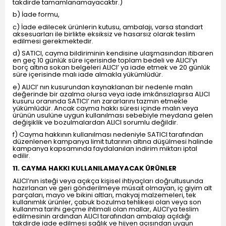
takdirde tamamlanamayacaktır.)
b) İade formu,
c) İade edilecek ürünlerin kutusu, ambalajı, varsa standart
aksesuarları ile birlikte eksiksiz ve hasarsız olarak teslim
edilmesi gerekmektedir.
d) SATICI, cayma bildiriminin kendisine ulaşmasından itibaren
en geç 10 günlük süre içerisinde toplam bedeli ve ALICI’yı
borç altına sokan belgeleri ALICI’ ya iade etmek ve 20 günlük
süre içerisinde malı iade almakla yükümlüdür.
e) ALICI’ nın kusurundan kaynaklanan bir nedenle malın
değerinde bir azalma olursa veya iade imkânsızlaşırsa ALICI
kusuru oranında SATICI’ nın zararlarını tazmin etmekle
yükümlüdür. Ancak cayma hakkı süresi içinde malın veya
ürünün usulüne uygun kullanılması sebebiyle meydana gelen
değişiklik ve bozulmalardan ALICI sorumlu değildir.
f) Cayma hakkının kullanılması nedeniyle SATICI tarafından
düzenlenen kampanya limit tutarının altına düşülmesi halinde
kampanya kapsamında faydalanılan indirim miktarı iptal
edilir.
11. CAYMA HAKKI KULLANILAMAYACAK ÜRÜNLER
ALICI’nın isteği veya açıkça kişisel ihtiyaçları doğrultusunda
hazırlanan ve geri gönderilmeye müsait olmayan, iç giyim alt
parçaları, mayo ve bikini altları, makyaj malzemeleri, tek
kullanımlık ürünler, çabuk bozulma tehlikesi olan veya son
kullanma tarihi geçme ihtimali olan mallar, ALICI’ya teslim
edilmesinin ardından ALICI tarafından ambalajı açıldığı
takdirde iade edilmesi sağlık ve hijyen açısından uygun