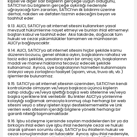
kişisel ve diğer sair bilgilerin gerçeğe uygun olduğunu,
SATICI’nın bu bilgilerin gerçeğe aykırılığı nedeniyle
uğrayacağı tüm zararları, SATICI’nın ilk bildirimi üzerine
derhal, nakden ve defaten tazmin edeceğini beyan ve
taahhüt eder.
9.13. ALICI, SATICI’ya ait internet sitesini kullanırken yasal
mevzuat hükümlerine riayet etmeyi ve bunları ihlal etmemeyi
baştan kabul ve taahhüt eder. Aksi takdirde, doğacak tüm
hukuki ve cezai yükümlülükler tamamen ve münhasıran
ALICI’yı bağlayacaktır.
9.14. ALICI, SATICI’ya ait internet sitesini hiçbir şekilde kamu
düzenini bozucu, genel ahlaka aykırı, başkalarını rahatsız ve
taciz edici şekilde, yasalara aykırı bir amaç için, başkalarının
maddi ve manevi haklarına tecavüz edecek şekilde
kullanamaz. Ayrıca, üye başkalarının hizmetleri kullanmasını
önleyici veya zorlaştırıcı faaliyet (spam, virus, truva atı, vb.)
işlemlerde bulunamaz.
9.15. SATICI’ya ait internet sitesinin üzerinden, SATICI’nın kendi
kontrolünde olmayan ve/veya başkaca üçüncü kişilerin
sahip olduğu ve/veya işlettiği başka web sitelerine ve/veya
başka içeriklere link verilebilir. Bu linkler ALICI’ya yönlenme
kolaylığı sağlamak amacıyla konmuş olup herhangi bir web
sitesini veya o siteyi işleten kişiyi desteklememekte ve Link
verilen web sitesinin içerdiği bilgilere yönelik herhangi bir
garanti niteliği taşımamaktadır.
9.16. İşbu sözleşme içerisinde sayılan maddelerden bir ya da
birkaçını ihlal eden üye işbu ihlal nedeniyle cezai ve hukuki
olarak şahsen sorumlu olup, SATICI’yı bu ihlallerin hukuki ve
cezai sonuçlarından ari tutacaktır. Ayrıca; işbu ihlal nedeniyle,