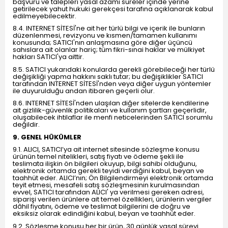
başvuru ve talepleri yasal azami süreler içinde yerine
getirilecek yahut hukuki gerekçesi tarafına açıklanarak kabul
edilmeyebilecektir.
8.4. INTERNET SİTESİ'ne ait her türlü bilgi ve içerik ile bunların
düzenlenmesi, revizyonu ve kısmen/tamamen kullanımı
konusunda; SATICI'nın anlaşmasına göre diğer üçüncü
sahıslara ait olanlar hariç; tüm fikri-sınai haklar ve mülkiyet
hakları SATICI'ya aittir.
8.5. SATICI yukarıdaki konularda gerekli görebileceği her türlü
değişikliği yapma hakkını saklı tutar; bu değişiklikler SATICI
tarafından INTERNET SİTESİ'nden veya diğer uygun yöntemler
ile duyurulduğu andan itibaren geçerli olur.
8.6. INTERNET SİTESİ'nden ulaşılan diğer sitelerde kendilerine
ait gizlilik-güvenlik politikaları ve kullanım şartları geçerlidir,
oluşabilecek ihtilaflar ile menfi neticelerinden SATICI sorumlu
değildir.
9. GENEL HÜKÜMLER
9.1. ALICI, SATICI’ya ait internet sitesinde sözleşme konusu
ürünün temel nitelikleri, satış fiyatı ve ödeme şekli ile
teslimata ilişkin ön bilgileri okuyup, bilgi sahibi olduğunu,
elektronik ortamda gerekli teyidi verdiğini kabul, beyan ve
taahhüt eder. ALICI’nın; Ön Bilgilendirmeyi elektronik ortamda
teyit etmesi, mesafeli satış sözleşmesinin kurulmasından
evvel, SATICI tarafından ALICI' ya verilmesi gereken adresi,
siparişi verilen ürünlere ait temel özellikleri, ürünlerin vergiler
dâhil fiyatını, ödeme ve teslimat bilgilerini de doğru ve
eksiksiz olarak edindiğini kabul, beyan ve taahhüt eder.
9.2. Sözleşme konusu her bir ürün, 30 günlük yasal süreyi