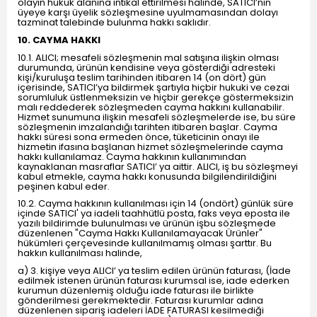
olayın hukuk alanına intikal ettirilmesi halinde, SATICI’nın
üyeye karşı üyelik sözleşmesine uyulmamasından dolayı
tazminat talebinde bulunma hakkı saklıdır.
10. CAYMA HAKKI
10.1. ALICI; mesafeli sözleşmenin mal satışına ilişkin olması
durumunda, ürünün kendisine veya gösterdiği adresteki
kişi/kuruluşa teslim tarihinden itibaren 14 (on dört) gün
içerisinde, SATICI’ya bildirmek şartıyla hiçbir hukuki ve cezai
sorumluluk üstlenmeksizin ve hiçbir gerekçe göstermeksizin
malı reddederek sözleşmeden cayma hakkını kullanabilir.
Hizmet sunumuna ilişkin mesafeli sözleşmelerde ise, bu süre
sözleşmenin imzalandığı tarihten itibaren başlar. Cayma
hakkı süresi sona ermeden önce, tüketicinin onayı ile
hizmetin ifasına başlanan hizmet sözleşmelerinde cayma
hakkı kullanılamaz. Cayma hakkının kullanımından
kaynaklanan masraflar SATICI’ ya aittir. ALICI, iş bu sözleşmeyi
kabul etmekle, cayma hakkı konusunda bilgilendirildiğini
peşinen kabul eder.
10.2. Cayma hakkının kullanılması için 14 (ondört) günlük süre
içinde SATICI' ya iadeli taahhütlü posta, faks veya eposta ile
yazılı bildirimde bulunulması ve ürünün işbu sözleşmede
düzenlenen "Cayma Hakkı Kullanılamayacak Ürünler"
hükümleri çerçevesinde kullanılmamış olması şarttır. Bu
hakkın kullanılması halinde,
a) 3. kişiye veya ALICI’ ya teslim edilen ürünün faturası, (İade
edilmek istenen ürünün faturası kurumsal ise, iade ederken
kurumun düzenlemiş olduğu iade faturası ile birlikte
gönderilmesi gerekmektedir. Faturası kurumlar adına
düzenlenen sipariş iadeleri İADE FATURASI kesilmediği