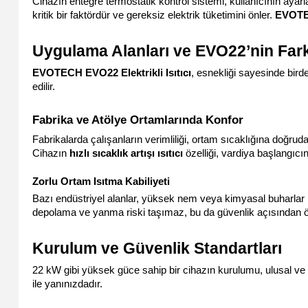
Cihazın entegre termostatik kontrol sistemi, kullanıcının ayar
kritik bir faktördür ve gereksiz elektrik tüketimini önler. 
EVOTEC
Uygulama Alanları ve EVO22’nin Fark 
EVOTECH EVO22 Elektrikli Isıtıcı
, esnekliği sayesinde birden
edilir.
Fabrika ve Atölye Ortamlarında Konfor
Fabrikalarda çalışanların verimliliği, ortam sıcaklığına doğruda
Cihazın 
hızlı sıcaklık artışı ısıtıcı
 özelliği, vardiya başlangıc
Zorlu Ortam Isıtma Kabiliyeti
Bazı endüstriyel alanlar, yüksek nem veya kimyasal buharlar i
depolama ve yanma riski taşımaz, bu da güvenlik açısından öne
Kurulum ve Güvenlik Standartları
22 kW gibi yüksek güce sahip bir cihazın kurulumu, ulusal ve 
ile yanınızdadır.