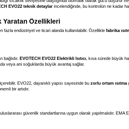
ladığı sıcaklık seviyesine ulaştığında otomatik olarak gücü düşürür v
H EVO22 teknik detaylar
 incelendiğinde, bu kontrolün ne kadar h
Yaratan Özellikleri
 fazla endüstriyel ve ticari alanda kullanılabilir. Özellikle 
fabrika ısı
n bağlıdır. 
EVOTECH EVO22 Elektrikli Isıtıcı
, kısa sürede büyük ha
ında veya ani soğuklarda büyük avantaj sağlar.
çerebilir. EVO22, dayanıklı yapısı sayesinde bu 
zorlu ortam ısıtma
 
mli bir artıdır.
uluslararası güvenlik standartlarına uygun olarak yapılmalıdır. EMA E