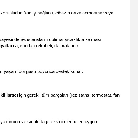
 zorunludur. Yanlış bağlantı, cihazın arızalanmasına veya 
ı sayesinde rezistansların optimal sıcaklıkta kalması 
iyatları
 açısından rekabetçi kılmaktadır.
n tüm yaşam döngüsü boyunca destek sunar.
i Isıtıcı
 için gerekli tüm parçaları (rezistans, termostat, fan 
Her endüstriyel alan farklı ihtiyaçlara sahiptir. EMA Endüstriyel, ücretsiz keşif ve danışmanlık hizmeti sunarak, tesisinizin hacmine, yalıtımına ve sıcaklık gereksinimlerine en uygun 