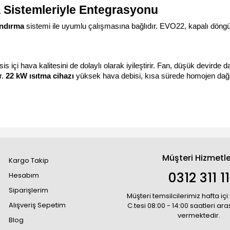
 Sistemleriyle Entegrasyonu
andırma
 sistemi ile uyumlu çalışmasına bağlıdır. EVO22, kapalı dön
sis içi hava kalitesini de dolaylı olarak iyileştirir. Fan, düşük devirde
. 
22 kW ısıtma cihazı
 yüksek hava debisi, kısa sürede homojen dağ
Müşteri Hizmetle
Kargo Takip
0312 311 1
Hesabım
Siparişlerim
Müşteri temsilcilerimiz hafta içi:
Alışveriş Sepetim
C.tesi 08:00 - 14:00 saatleri ar
vermektedir.
Blog