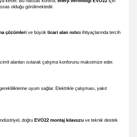
eya keser. Bu hassas kontrol, 
enerji verimliliği EVO22
 için 
assas olduğu görülmektedir.
tma çözümleri
 ve büyük 
ticari alan ısıtıcı
 ihtiyaçlarında tercih 
cimli alanları ısıtarak çalışma konforunu maksimize eder. 
gerekliliklerine uyum sağlar. Elektrikle çalışması, yakıt 
ndüstriyel, doğru 
EVO22 montaj kılavuzu
 ve teknik destek 