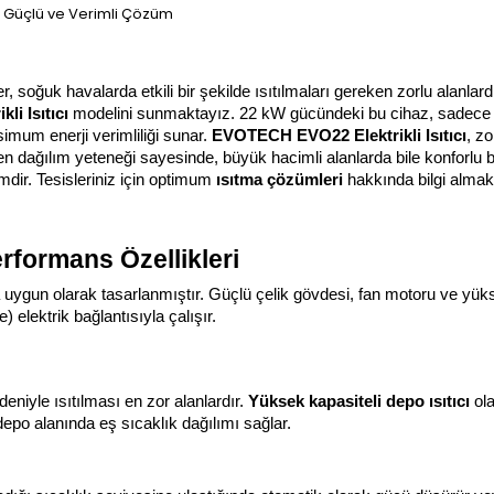
er, soğuk havalarda etkili bir şekilde ısıtılmaları gereken zorlu alanlar
i Isıtıcı
 modelini sunmaktayız. 22 kW gücündeki bu cihaz, sadece 
mum enerji verimliliği sunar. 
EVOTECH EVO22 Elektrikli Isıtıcı
, zo
jen dağılım yeteneği sayesinde, büyük hacimli alanlarda bile konforlu bi
mdir. Tesisleriniz için optimum 
ısıtma çözümleri
 hakkında bilgi almak
erformans Özellikleri
ma uygun olarak tasarlanmıştır. Güçlü çelik gövdesi, fan motoru ve yüks
) elektrik bağlantısıyla çalışır.
eniyle ısıtılması en zor alanlardır. 
Yüksek kapasiteli depo ısıtıcı
 ol
depo alanında eş sıcaklık dağılımı sağlar.