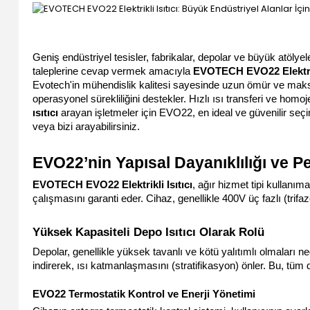
Geniş endüstriyel tesisler, fabrikalar, depolar ve büyük atölyel
taleplerine cevap vermek amacıyla 
EVOTECH EVO22 Elektrikl
Evotech'in mühendislik kalitesi sayesinde uzun ömür ve maksi
operasyonel sürekliliğini destekler. Hızlı ısı transferi ve homo
ısıtıcı
 arayan işletmeler için EVO22, en ideal ve güvenilir seçi
veya bizi arayabilirsiniz.
EVO22’nin Yapısal Dayanıklılığı ve P
EVOTECH EVO22 Elektrikli Isıtıcı
, ağır hizmet tipi kullanı
çalışmasını garanti eder. Cihaz, genellikle 400V üç fazlı (trifaze
Yüksek Kapasiteli Depo Isıtıcı Olarak Rolü
Depolar, genellikle yüksek tavanlı ve kötü yalıtımlı olmaları ned
indirerek, ısı katmanlaşmasını (stratifikasyon) önler. Bu, tüm 
EVO22 Termostatik Kontrol ve Enerji Yönetimi