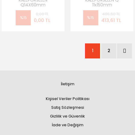
Q14X60mm
11x150mm
0,00 TL
486,60 TL
%15
%15
0,00 TL
413,61 TL
1
2
İletişim
Kişisel Veriler Politikası
Satış Sözleşmesi
Gizlilik ve Güvenlik
İade ve Değişim