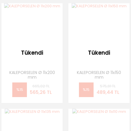
Tükendi
Tükendi
KALEPORSELEN Ø 11x200
KALEPORSELEN Ø 11x150
mm
mm
665,02 TL
575,81 TL
%15
%15
565,26 TL
489,44 TL