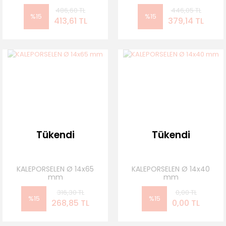
486,60 TL
446,05 TL
%15
%15
413,61 TL
379,14 TL
Tükendi
Tükendi
KALEPORSELEN Ø 14x65
KALEPORSELEN Ø 14x40
mm
mm
316,30 TL
0,00 TL
%15
%15
268,85 TL
0,00 TL