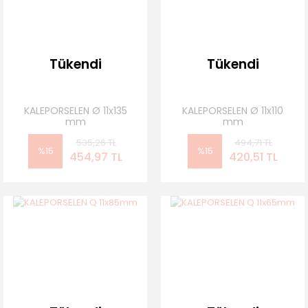
Tükendi
Tükendi
KALEPORSELEN Ø 11x135
KALEPORSELEN Ø 11x110
mm
mm
535,26 TL
494,71 TL
%15
%15
454,97 TL
420,51 TL