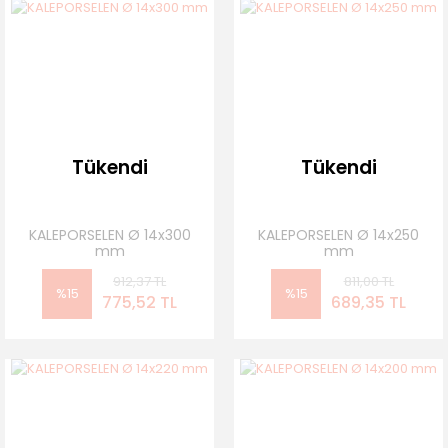
Tükendi
Tükendi
KALEPORSELEN Ø 14x300
KALEPORSELEN Ø 14x250
mm
mm
912,37 TL
811,00 TL
%15
%15
775,52 TL
689,35 TL