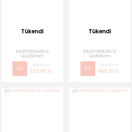
Tükendi
Tükendi
KALEPORSELEN Q
KALEPORSELEN Q
14x200mm
14x150mm
616,36 TL
547,43 TL
%15
%15
523,90 TL
465,31 TL