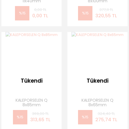
11x40mm
8x100mm
0,00 TL
377,11 TL
%15
%15
0,00 TL
320,55 TL
Tükendi
Tükendi
KALEPORSELEN Q
KALEPORSELEN Q
8x85mm
8x65mm
369,00 TL
324,40 TL
%15
%15
313,65 TL
275,74 TL