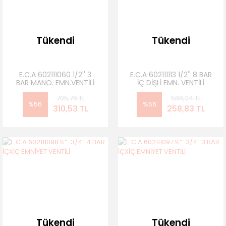
Tükendi
Tükendi
E.C.A 602111060 1/2'' 3
E.C.A 602111113 1/2'' 8 BAR
BAR MANO. EMN.VENTİLİ
İÇ DİŞLİ EMN. VENTİLİ
705,76 TL
588,24 TL
%56
%56
310,53 TL
258,83 TL
Tükendi
Tükendi