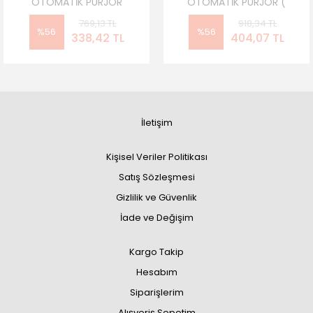
OTOMATİK PÜRJÖR
OTOMATİK PÜRJÖR (
(CEKVALFSİZ)
CEKVALFLİ)
769,13 TL
918,34 TL
%56
%56
338,42 TL
404,07 TL
İletişim
Kişisel Veriler Politikası
Satış Sözleşmesi
Gizlilik ve Güvenlik
İade ve Değişim
Kargo Takip
Hesabım
Siparişlerim
Alışveriş Sepetim