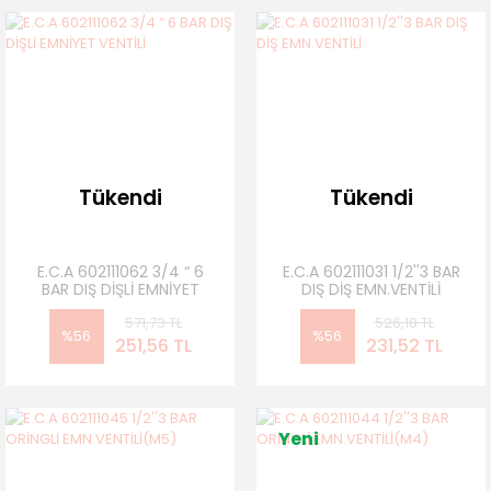
Tükendi
Tükendi
E.C.A 602111062 3/4 “ 6
E.C.A 602111031 1/2''3 BAR
BAR DIŞ DİŞLİ EMNİYET
DIŞ DİŞ EMN.VENTİLİ
VENTİLİ
571,73 TL
526,18 TL
%56
%56
251,56 TL
231,52 TL
Yeni