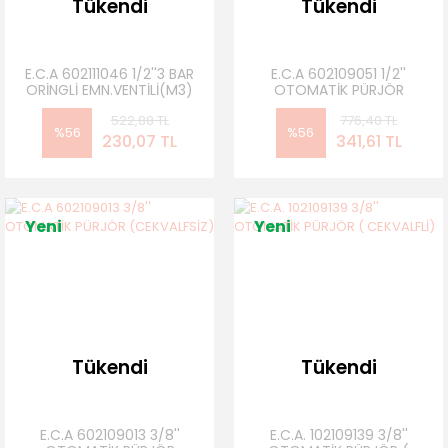
Tükendi
Tükendi
E.C.A 602111046 1/2''3 BAR
E.C.A 602109051 1/2''
ORİNGLİ EMN.VENTİLİ(M3)
OTOMATİK PÜRJÖR
(CEKVALFSİZ)
522,88 TL
776,40 TL
%56
%56
230,07 TL
341,61 TL
Yeni
Yeni
Tükendi
Tükendi
E.C.A 602109013 3/8''
E.C.A. 102109139 3/8''