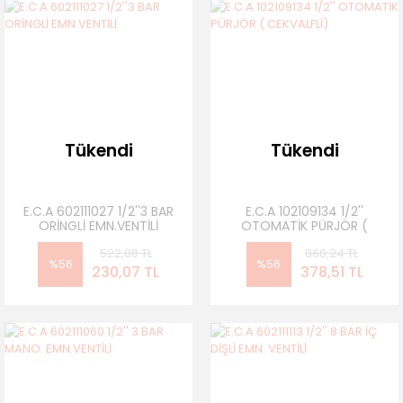
Tükendi
Tükendi
E.C.A 602111027 1/2''3 BAR
E.C.A 102109134 1/2''
ORİNGLİ EMN.VENTİLİ
OTOMATİK PÜRJÖR (
CEKVALFLİ)
522,88 TL
860,24 TL
%56
%56
230,07 TL
378,51 TL