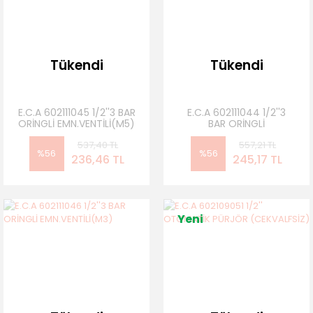
Tükendi
Tükendi
E.C.A 602111045 1/2''3 BAR
E.C.A 602111044 1/2''3
ORİNGLİ EMN.VENTİLİ(M5)
BAR ORİNGLİ
EMN.VENTİLİ(M4)
537,40 TL
557,21 TL
%56
%56
236,46 TL
245,17 TL
Yeni