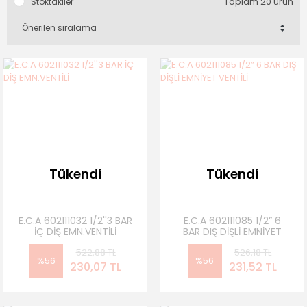
Toplam 20 ürün
Stoktakiler
Tükendi
Tükendi
E.C.A 602111032 1/2''3 BAR
E.C.A 602111085 1/2” 6
İÇ DİŞ EMN.VENTİLİ
BAR DIŞ DİŞLİ EMNİYET
VENTİLİ
522,88 TL
526,18 TL
%56
%56
230,07 TL
231,52 TL