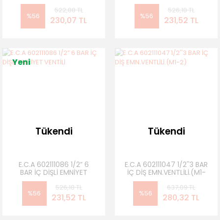
VENTİLİ
522,88 TL
526,18 TL
%56
%56
230,07 TL
231,52 TL
Yeni
Tükendi
Tükendi
E.C.A 602111086 1/2” 6
E.C.A 602111047 1/2''3 BAR
BAR İÇ DİŞLİ EMNİYET
İÇ DİŞ EMN.VENTLİLİ.(M1-
VENTİLİ
2)
526,18 TL
637,09 TL
%56
%56
231,52 TL
280,32 TL