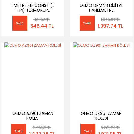
1 METRE FE-CONST (J
GEMO DPM48 DİJİTAL
TİPİ) TERMOKUPL
PANELMETRE
461,93 TL
1.829,57 TL
%25
%40
346,44 TL
1.097,74 TL
GEMO AZ961 ZAMAN
GEMO DZ961 ZAMAN
RÖLESİ
RÖLESİ
2.401,31 TL
3.201,74 TL
%40
%40
1.440,78 TL
1.921,05 TL