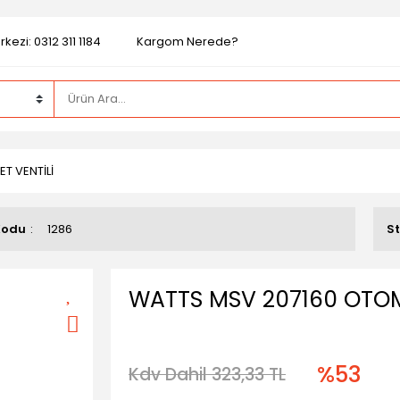
kezi: 0312 311 1184
Kargom Nerede?
T VENTİLİ
Kodu
1286
S
WATTS MSV 207160 OTOMA
%53
Kdv Dahil 323,33 TL