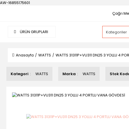
AW-16855175601
Çağrı Mer
ÜRÜN GRUPLARI
Anasayfa
WATTS
WATTS 31311P+VU311 DN25 3 YOLLU 4 P
Kategori
WATTS
Marka
WATTS
Stok Kod