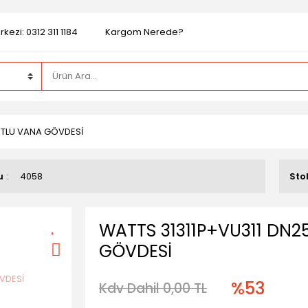
kezi: 0312 311 1184
Kargom Nerede?
ORTLU VANA GÖVDESİ
u
4058
Sto
WATTS 31311P+VU311 DN2
GÖVDESİ
%53
Kdv Dahil 0,00 TL