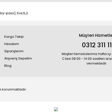
 by-pass), Kvs;5,2
Müşteri Hizmetle
Kargo Takip
0312 311 1
Hesabım
Siparişlerim
Müşteri temsilcilerimiz hafta içi:
Alışveriş Sepetim
C.tesi 08:00 - 14:00 saatleri ar
vermektedir.
Blog
 ile korunmaktadır.