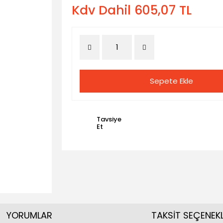
Kdv Dahil 605,07 TL
Sepete Ekle
Tavsiye
Et
YORUMLAR
TAKSİT SEÇENEKL