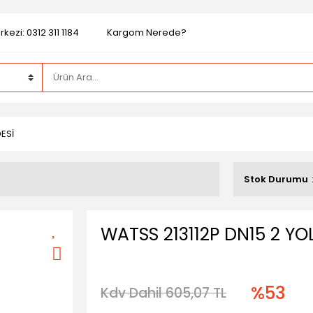
kezi: 0312 311 1184
Kargom Nerede?
ESİ
Stok Durumu
WATSS 213112P DN15 2 Y
%53
Kdv Dahil 605,07 TL