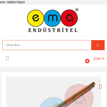
AW-16855175601
0,00 TL
0