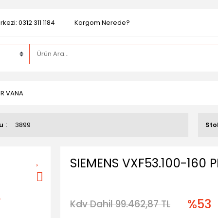
kezi: 0312 311 1184
Kargom Nerede?
EER VANA
u
3899
Sto
SIEMENS VXF53.100-160 P
%53
Kdv Dahil 99.462,87 TL