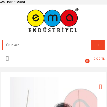
AW-16855175601
0,00 TL
0