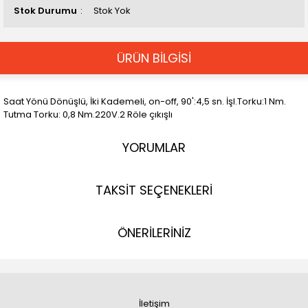
Stok Durumu
Stok Yok
ÜRÜN BİLGİSİ
Saat Yönü Dönüşlü, İki Kademeli, on-off, 90':4,5 sn. İşl.Torku:1 Nm.
Tutma Torku: 0,8 Nm.220V.2 Röle çıkışlı
YORUMLAR
TAKSİT SEÇENEKLERİ
ÖNERİLERİNİZ
İletişim