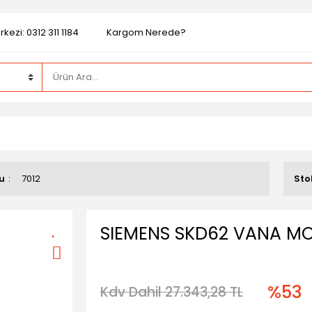
kezi: 0312 311 1184
Kargom Nerede?
u
7012
Sto
SIEMENS SKD62 VANA M
%53
Kdv Dahil 27.343,28 TL