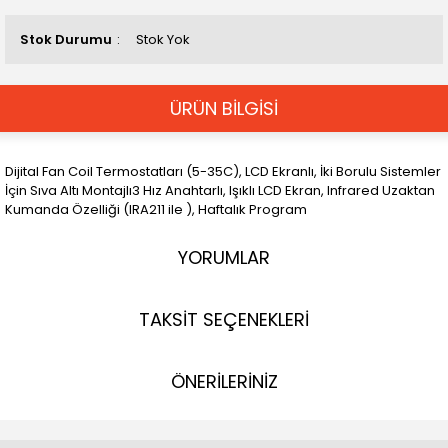
Stok Durumu
Stok Yok
ÜRÜN BİLGİSİ
Dijital Fan Coil Termostatları (5-35C), LCD Ekranlı, İki Borulu Sistemler
İçin Sıva Altı Montajlı3 Hız Anahtarlı, Işıklı LCD Ekran, Infrared Uzaktan
Kumanda Özelliği (IRA211 ile ), Haftalık Program
YORUMLAR
TAKSİT SEÇENEKLERİ
ÖNERİLERİNİZ