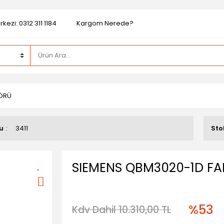
kezi: 0312 311 1184
Kargom Nerede?
SÖRÜ
u
3411
Sto
SIEMENS QBM3020-1D FA
%53
Kdv Dahil 10.310,00 TL