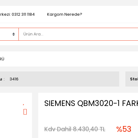
kezi: 0312 311 1184
Kargom Nerede?
RÜ
u
3416
Sto
SIEMENS QBM3020-1 FAR
%53
Kdv Dahil 8.430,40 TL