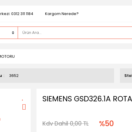
kezi: 0312 311 1184
Kargom Nerede?
 MOTORU
u
3652
Sto
SIEMENS GSD326.1A ROT
%50
Kdv Dahil 0,00 TL