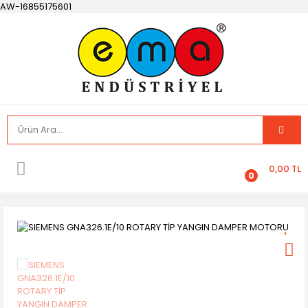
AW-16855175601
0,00 TL
0