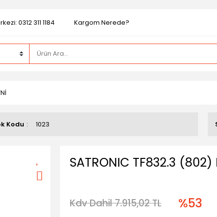
kezi: 0312 311 1184
Kargom Nerede?
Nİ
ok Kodu
1023
SATRONIC TF832.3 (802)
%53
Kdv Dahil 7.915,02 TL