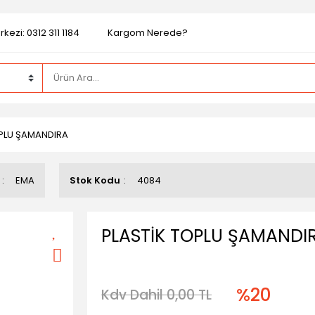
kezi: 0312 311 1184
Kargom Nerede?
OPLU ŞAMANDIRA
EMA
Stok Kodu
4084
PLASTİK TOPLU ŞAMANDI
%20
Kdv Dahil 0,00 TL