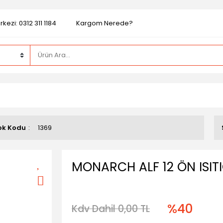
kezi: 0312 311 1184
Kargom Nerede?
ok Kodu
1369
MONARCH ALF 12 ÖN ISITI
%40
Kdv Dahil 0,00 TL