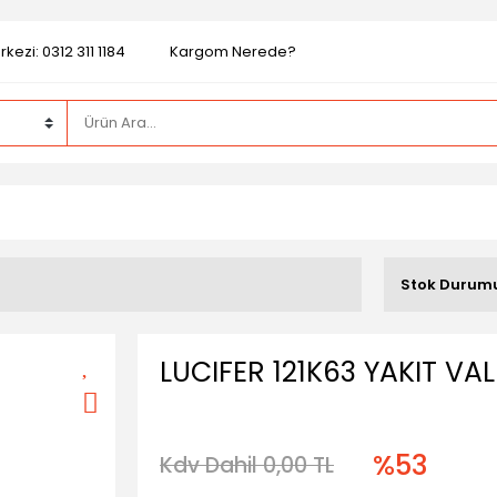
kezi: 0312 311 1184
Kargom Nerede?
Stok Durum
LUCIFER 121K63 YAKIT VAL
%53
Kdv Dahil 0,00 TL