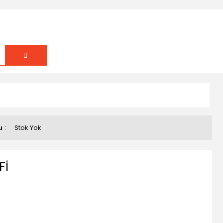
u
Stok Yok
Fİ