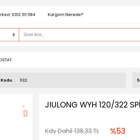
kezi: 0312 311 1184
Kargom Nerede?
MOSTAT
 Kodu
1132
S
JIULONG WYH 120/322 SP
%53
Kdv Dahil 138,33 TL