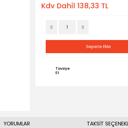
Kdv Dahil 138,33 TL
Sepete Ekle
Tavsiye
Et
YORUMLAR
TAKSİT SEÇENEKL