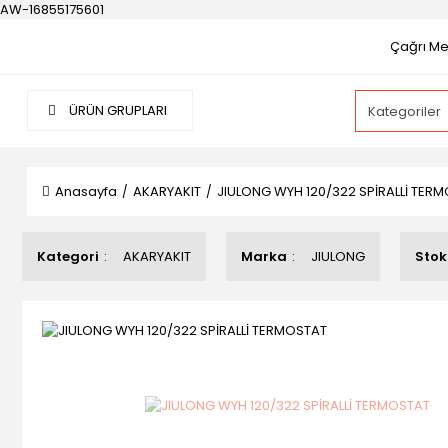
AW-16855175601
Çağrı Mer
ÜRÜN GRUPLARI
Anasayfa
AKARYAKIT
JIULONG WYH 120/322 SPİRALLİ TER
Kategori
AKARYAKIT
Marka
JIULONG
Stok