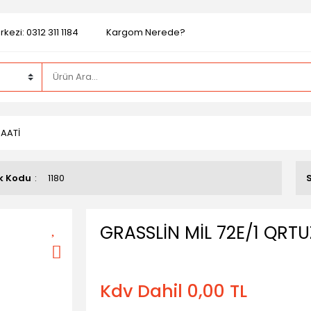
kezi: 0312 311 1184
Kargom Nerede?
SAATİ
k Kodu
1180
GRASSLİN MİL 72E/1 QRT
Kdv Dahil 0,00 TL