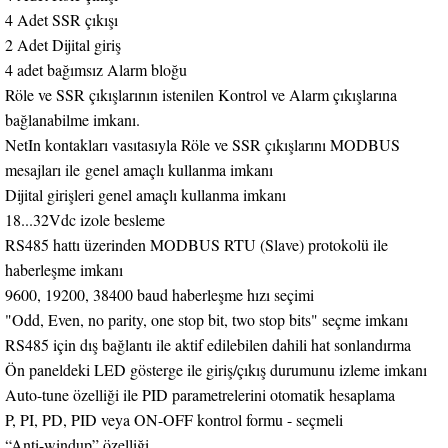
4 Adet SSR çıkışı
2 Adet Dijital giriş
4 adet bağımsız Alarm bloğu
Röle ve SSR çıkışlarının istenilen Kontrol ve Alarm çıkışlarına
bağlanabilme imkanı.
NetIn kontakları vasıtasıyla Röle ve SSR çıkışlarını MODBUS
mesajları ile genel amaçlı kullanma imkanı
Dijital girişleri genel amaçlı kullanma imkanı
18...32Vdc izole besleme
RS485 hattı üzerinden MODBUS RTU (Slave) protokolü ile
haberleşme imkanı
9600, 19200, 38400 baud haberleşme hızı seçimi
"Odd, Even, no parity, one stop bit, two stop bits" seçme imkanı
RS485 için dış bağlantı ile aktif edilebilen dahili hat sonlandırma
Ön paneldeki LED gösterge ile giriş/çıkış durumunu izleme imkanı
Auto-tune özelliği ile PID parametrelerini otomatik hesaplama
P, PI, PD, PID veya ON-OFF kontrol formu - seçmeli
“Anti-windup” özelliği