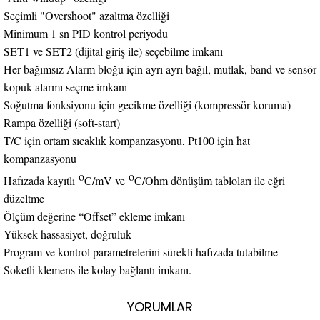
Seçimli "Overshoot" azaltma özelliği
Minimum 1 sn PID kontrol periyodu
SET1 ve SET2 (dijital giriş ile) seçebilme imkanı
Her bağımsız Alarm bloğu için ayrı ayrı bağıl, mutlak, band ve sensör
kopuk alarmı seçme imkanı
Soğutma fonksiyonu için gecikme özelliği (kompressör koruma)
Rampa özelliği (soft-start)
T/C için ortam sıcaklık kompanzasyonu, Pt100 için hat
kompanzasyonu
o
o
Hafızada kayıtlı
C/mV ve
C/Ohm dönüşüm tabloları ile eğri
düzeltme
Ölçüm değerine “Offset” ekleme imkanı
Yüksek hassasiyet, doğruluk
Program ve kontrol parametrelerini sürekli hafızada tutabilme
Soketli klemens ile kolay bağlantı imkanı.
YORUMLAR