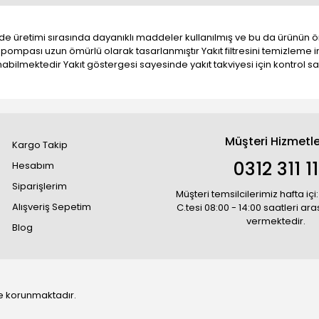
e üretimi sırasında dayanıklı maddeler kullanılmış ve bu da ürünün 
pası uzun ömürlü olarak tasarlanmıştır Yakıt filtresini temizleme im
ınabilmektedir Yakıt göstergesi sayesinde yakıt takviyesi için kontro
Müşteri Hizmetle
Kargo Takip
0312 311 1
Hesabım
Siparişlerim
Müşteri temsilcilerimiz hafta içi:
Alışveriş Sepetim
C.tesi 08:00 - 14:00 saatleri ar
vermektedir.
Blog
 ile korunmaktadır.