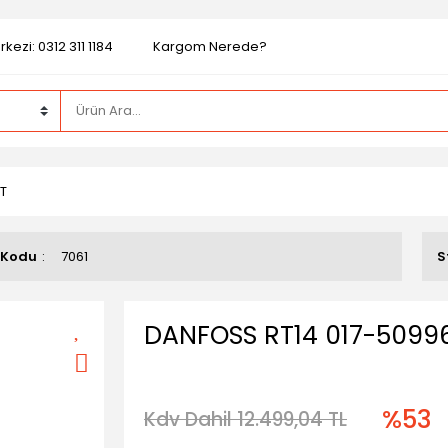
kezi: 0312 311 1184
Kargom Nerede?
T
 Kodu
7061
S
DANFOSS RT14 017-5099
%53
Kdv Dahil 12.499,04 TL