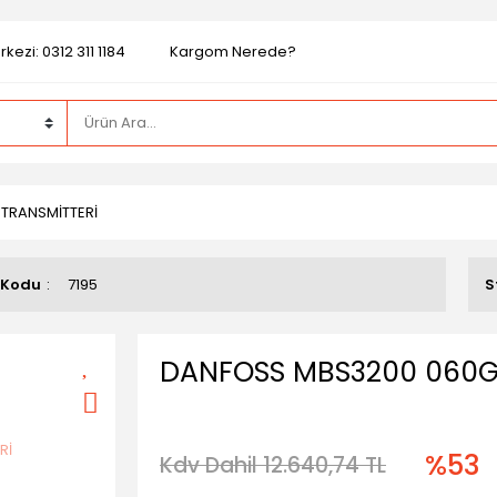
kezi: 0312 311 1184
Kargom Nerede?
TRANSMİTTERİ
 Kodu
7195
S
DANFOSS MBS3200 060G1
%53
Kdv Dahil 12.640,74 TL