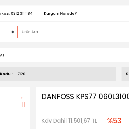
kezi: 0312 311 1184
Kargom Nerede?
TAT
 Kodu
7120
S
DANFOSS KPS77 060L31
%53
Kdv Dahil 11.501,67 TL