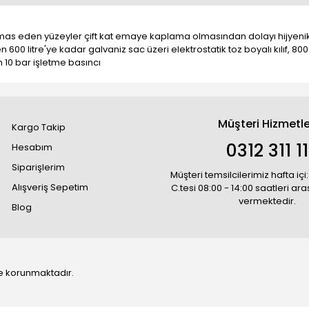
 temas eden yüzeyler çift kat emaye kaplama olmasından dolayı hijyenik,
en 600 litre'ye kadar galvaniz sac üzeri elektrostatik toz boyalı kılıf, 80
m 10 bar işletme basıncı
Müşteri Hizmetle
Kargo Takip
0312 311 1
Hesabım
Siparişlerim
Müşteri temsilcilerimiz hafta içi:
Alışveriş Sepetim
C.tesi 08:00 - 14:00 saatleri ar
vermektedir.
Blog
 ile korunmaktadır.