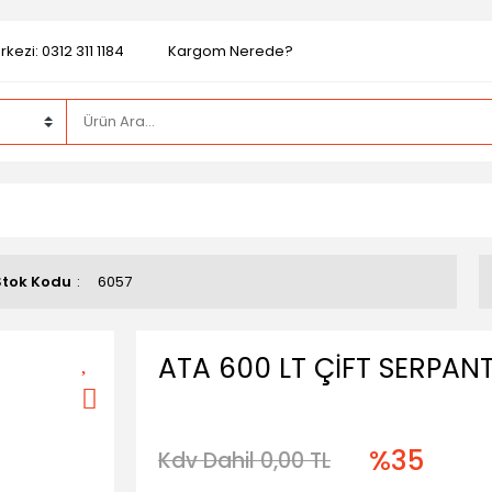
kezi: 0312 311 1184
Kargom Nerede?
Stok Kodu
6057
ATA 600 LT ÇİFT SERPANT
%35
Kdv Dahil 0,00 TL