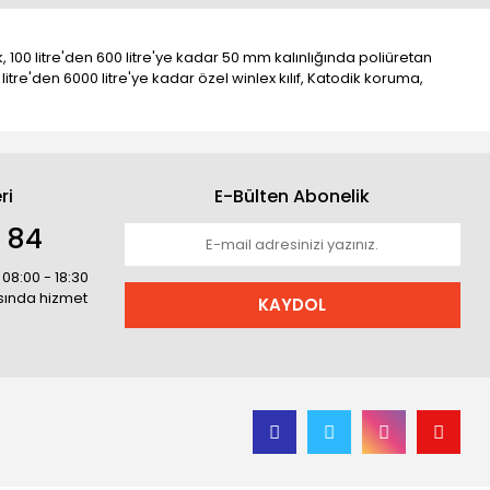
 100 litre'den 600 litre'ye kadar 50 mm kalınlığında poliüretan
0 litre'den 6000 litre'ye kadar özel winlex kılıf, Katodik koruma,
ri
E-Bülten Abonelik
1 84
 08:00 - 18:30
asında hizmet
KAYDOL