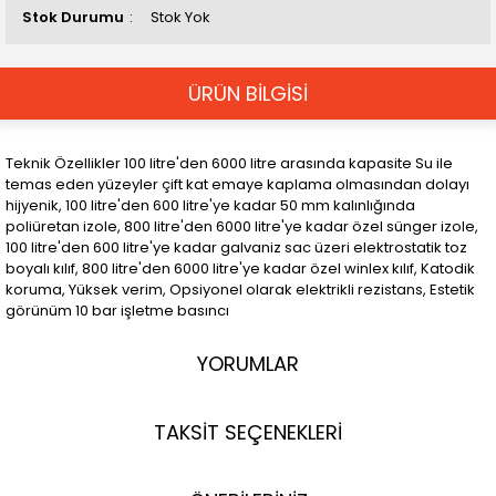
Stok Durumu
Stok Yok
ÜRÜN BİLGİSİ
Teknik Özellikler 100 litre'den 6000 litre arasında kapasite Su ile
temas eden yüzeyler çift kat emaye kaplama olmasından dolayı
hijyenik, 100 litre'den 600 litre'ye kadar 50 mm kalınlığında
poliüretan izole, 800 litre'den 6000 litre'ye kadar özel sünger izole,
100 litre'den 600 litre'ye kadar galvaniz sac üzeri elektrostatik toz
boyalı kılıf, 800 litre'den 6000 litre'ye kadar özel winlex kılıf, Katodik
koruma, Yüksek verim, Opsiyonel olarak elektrikli rezistans, Estetik
görünüm 10 bar işletme basıncı
YORUMLAR
TAKSİT SEÇENEKLERİ