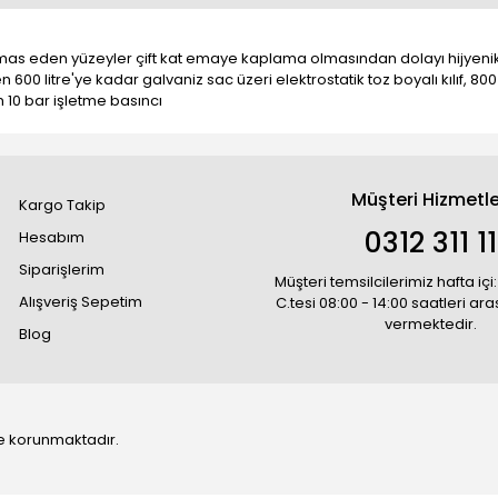
 temas eden yüzeyler çift kat emaye kaplama olmasından dolayı hijyenik,
en 600 litre'ye kadar galvaniz sac üzeri elektrostatik toz boyalı kılıf, 80
m 10 bar işletme basıncı
Müşteri Hizmetle
Kargo Takip
0312 311 1
Hesabım
Siparişlerim
Müşteri temsilcilerimiz hafta içi:
Alışveriş Sepetim
C.tesi 08:00 - 14:00 saatleri ar
vermektedir.
Blog
 ile korunmaktadır.