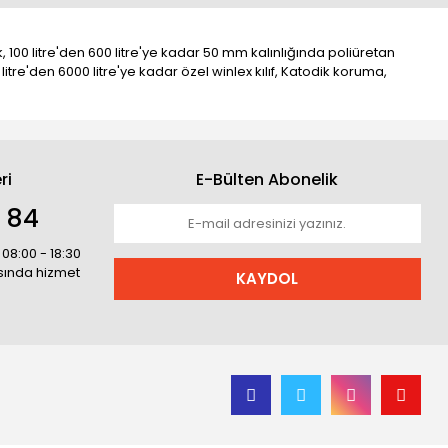
 100 litre'den 600 litre'ye kadar 50 mm kalınlığında poliüretan
0 litre'den 6000 litre'ye kadar özel winlex kılıf, Katodik koruma,
ri
E-Bülten Abonelik
1 84
 08:00 - 18:30
asında hizmet
KAYDOL