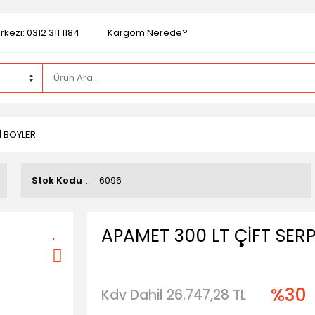
kezi: 0312 311 1184
Kargom Nerede?
İ BOYLER
Stok Kodu
6096
APAMET 300 LT ÇİFT SER
%30
Kdv Dahil 26.747,28 TL