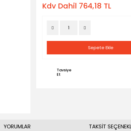
Kdv Dahil 764,18 TL
Sepete Ekle
Tavsiye
Et
YORUMLAR
TAKSİT SEÇENEKL