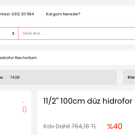
kezi: 0312 311 1184
Kargom Nerede?
hidrofor flex hortum
du
7428
St
11/2'' 100cm düz hidrofor
%40
Kdv Dahil 764,18 TL