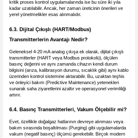
kritik proses kontrol uygulamalarında ise bu süre iki yıla 
kadar uzatılabilir. Ancak, her zaman üreticinin önerileri ve 
yerel yönetmelikler esas alınmalıdır.
6.3. Dijital Çıkışlı (HART/Modbus) 
Transmitterlerin Avantajı Nedir? 
Geleneksel 4-20 mA analog çıkışa ek olarak, dijital çıkışlı 
transmitterler (HART veya Modbus protokolü), ölçülen 
basınç değerini ve aynı zamanda cihazın kendi durum 
bilgisini (arıza, kalibrasyon durumu, sıcaklık gibi) aynı kablo 
üzerinden kontrol sistemine aktarabilir. Bu, uzaktan teşhis 
ve önleyici bakım (Predictive Maintenance) yetenekleri 
sunarak saha ziyaretlerini azaltır ve operasyonel verimliliği 
artırır.
6.4. Basınç Transmitterleri, Vakum Ölçebilir mi? 
Evet, özellikle doğalgaz hatlarının devreye alınması veya 
bakım sırasında boşaltılması (Purging) gibi uygulamalarda 
vakum (negatif basınç) ölçümü gerekebilir. Birçok modern 