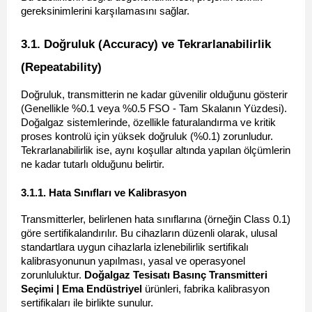
gereksinimlerini karşılamasını sağlar.
3.1. Doğruluk (Accuracy) ve Tekrarlanabilirlik 
(Repeatability) 
Doğruluk, transmitterin ne kadar güvenilir olduğunu gösterir 
(Genellikle %0.1 veya %0.5 FSO - Tam Skalanın Yüzdesi). 
Doğalgaz sistemlerinde, özellikle faturalandırma ve kritik 
proses kontrolü için yüksek doğruluk (%0.1) zorunludur. 
Tekrarlanabilirlik ise, aynı koşullar altında yapılan ölçümlerin 
ne kadar tutarlı olduğunu belirtir.
3.1.1. Hata Sınıfları ve Kalibrasyon 
Transmitterler, belirlenen hata sınıflarına (örneğin Class 0.1) 
göre sertifikalandırılır. Bu cihazların düzenli olarak, ulusal 
standartlara uygun cihazlarla izlenebilirlik sertifikalı 
kalibrasyonunun yapılması, yasal ve operasyonel 
zorunluluktur. 
Doğalgaz Tesisatı Basınç Transmitteri 
Seçimi | Ema Endüstriyel
 ürünleri, fabrika kalibrasyon 
sertifikaları ile birlikte sunulur.