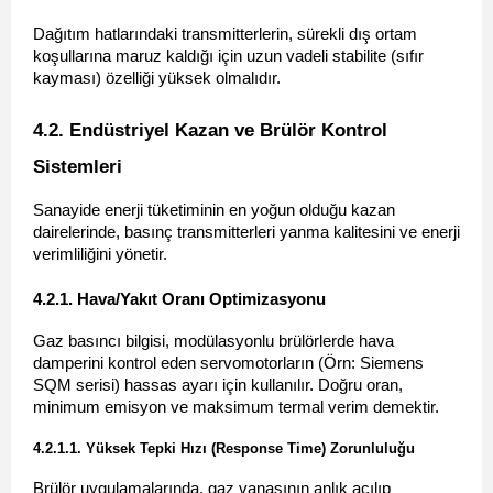
Dağıtım hatlarındaki transmitterlerin, sürekli dış ortam 
koşullarına maruz kaldığı için uzun vadeli stabilite (sıfır 
kayması) özelliği yüksek olmalıdır.
4.2. Endüstriyel Kazan ve Brülör Kontrol 
Sistemleri 
Sanayide enerji tüketiminin en yoğun olduğu kazan 
dairelerinde, basınç transmitterleri yanma kalitesini ve enerji 
verimliliğini yönetir.
4.2.1. Hava/Yakıt Oranı Optimizasyonu 
Gaz basıncı bilgisi, modülasyonlu brülörlerde hava 
damperini kontrol eden servomotorların (Örn: Siemens 
SQM serisi) hassas ayarı için kullanılır. Doğru oran, 
minimum emisyon ve maksimum termal verim demektir.
4.2.1.1. Yüksek Tepki Hızı (Response Time) Zorunluluğu 
Brülör uygulamalarında, gaz vanasının anlık açılıp 