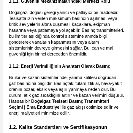
1.1.1. Güvenlik Mekanizmalarındaki Merkezi Rolü 
Doğalgaz, doğası gereği yanıcı ve patlayıcı bir maddedir. 
Tesisatta izin verilen maksimum basıncın aşılması veya 
kritik seviyelerin altına düşmesi, kaçaklara, ekipman 
hasarına veya patlamaya yol açabilir. Basınç transmitterleri, 
bu limitler aşıldığında kontrol sistemine anında bilgi 
göndererek vanaların kapanmasını veya alarm 
sistemlerinin devreye girmesini sağlar. Bu, can ve mal 
güvenliği için birinci dereceden önemlidir.
1.1.2. Enerji Verimliliğinin Anahtarı Olarak Basınç 
Brülör ve kazan sistemlerinde, yanma kalitesi doğrudan 
gaz basıncına bağlıdır. Basınçtaki tutarsızlıklar, hava-yakıt 
oranını bozar, eksik veya aşırı yanmaya neden olur. Bu 
durum, atık gaz sıcaklığını artırır ve kazan verimini düşürür. 
Hassas bir 
Doğalgaz Tesisatı Basınç Transmitteri 
Seçimi | Ema Endüstriyel
 ile gaz akışı optimize edilir ve 
enerji maliyetleri minimize edilir.
1.2. Kalite Standartları ve Sertifikasyonun 