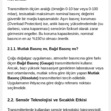
Transmitterin ölçüm aralığı (örneğin 0-10 bar veya 0-100 
mbar), tesisattaki maksimum nominal basınç değerini 
güvenilir bir marjla kapsamalıdır. Aşırı basınç koruması 
(Overload Protection) ise, anlık basınç yükselmelerinde (su 
darbesi, vana kapanması) sensörün fiziksel olarak zarar 
görmesini engeller. Bu koruma kapasitesinin, nominal 
basıncın en az %150'si olması önerilir.
2.1.1. Mutlak Basınç mı, Bağıl Basınç mı? 
Çoğu doğalgaz uygulaması, atmosfer basıncına göre farkı 
ölçen 
Bağıl Basınç (Gauge)
 transmitterlerini kullanır. 
Ancak, bazı yüksek hassasiyet gerektiren laboratuvar veya 
test ortamlarında, mutlak sıfıra göre ölçüm yapan 
Mutlak 
Basınç (Absolute)
 transmitterleri tercih edilebilir. 
Uygulamanın ihtiyacına göre doğru referans noktası 
seçilmelidir.
2.2. Sensör Teknolojisi ve Sıcaklık Etkisi 
Transmitterlerde kullanılan sensör teknolojisi (piezorezistif, 