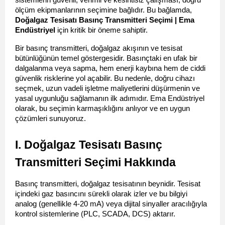
sistemlerin güvenli, verimli ve kesintisiz çalışması, doğru 
ölçüm ekipmanlarının seçimine bağlıdır. Bu bağlamda, 
Doğalgaz Tesisatı Basınç Transmitteri Seçimi | Ema 
Endüstriyel
 için kritik bir öneme sahiptir.
Bir basınç transmitteri, doğalgaz akışının ve tesisat 
bütünlüğünün temel göstergesidir. Basınçtaki en ufak bir 
dalgalanma veya sapma, hem enerji kaybına hem de ciddi 
güvenlik risklerine yol açabilir. Bu nedenle, doğru cihazı 
seçmek, uzun vadeli işletme maliyetlerini düşürmenin ve 
yasal uygunluğu sağlamanın ilk adımıdır. Ema Endüstriyel 
olarak, bu seçimin karmaşıklığını anlıyor ve en uygun 
çözümleri sunuyoruz.
I. Doğalgaz Tesisatı Basınç 
Transmitteri Seçimi Hakkında
Basınç transmitteri, doğalgaz tesisatının beynidir. Tesisat 
içindeki gaz basıncını sürekli olarak izler ve bu bilgiyi 
analog (genellikle 4-20 mA) veya dijital sinyaller aracılığıyla 
kontrol sistemlerine (PLC, SCADA, DCS) aktarır.